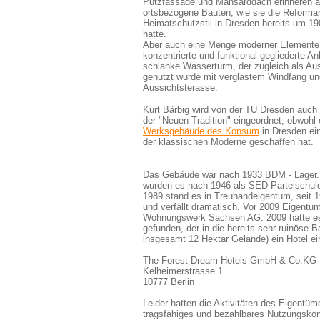
Putzfassade und Mansarddach erinneren a
ortsbezogene Bauten, wie sie die Reformar
Heimatschutzstil in Dresden bereits um 19
hatte.
Aber auch eine Menge moderner Elemente b
konzentrierte und funktional gegliederte An
schlanke Wasserturm, der zugleich als Au
genutzt wurde mit verglastem Windfang un
Aussichtsterasse.
Kurt Bärbig wird von der TU Dresden auch a
der "Neuen Tradition" eingeordnet, obwohl
Werksgebäude des Konsum
in Dresden ein
der klassischen Moderne geschaffen hat.
Das Gebäude
war nach 1933 BDM - Lager
wurden es nach 1946 als SED-Parteischul
1989 stand es in Treuhandeigentum, seit 
und verfällt dramatisch.
Vor 2009
Eigentum
Wohnungswerk Sachsen AG. 2009 hatte es
gefunden, der in die bereits sehr ruinöse
insgesamt 12 Hektar Gelände) ein Hotel ei
The Forest Dream Hotels GmbH & Co.KG
Kelheimerstrasse 1
10777 Berlin
Leider hatten die Aktivitäten des Eigentüm
tragsfähiges und bezahlbares Nutzungskon