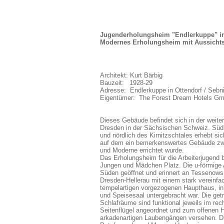
Jugenderholungsheim "Endlerkuppe" in
Modernes Erholungsheim mit Aussicht
Architekt: Kurt Bärbig
Bauzeit:
_
1928-29
Adresse:
.
Endlerkuppe in Ottendorf / Sebni
Eigentümer: The Forest Dream Hotels G
Dieses Gebäude befindet sich in der weit
Dresden in der Sächsischen Schweiz. Südl
und nördlich des Kirnitzschtales erhebt si
auf dem ein bemerkenswertes Gebäude zwi
und Moderne errichtet wurde.
Das Erholungsheim für die Arbeiterjugend b
Jungen und Mädchen Platz. Die u-förmige 
Süden geöffnet und erinnert an Tessenows
Dresden-Hellerau mit einem stark vereinfa
tempelartigen vorgezogenen Haupthaus, in
und Speisesaal untergebracht war. Die get
Schlafräume sind funktional jeweils im rec
Seitenflügel angeordnet und zum offenen H
arkadenartigen Laubengängen versehen. Di