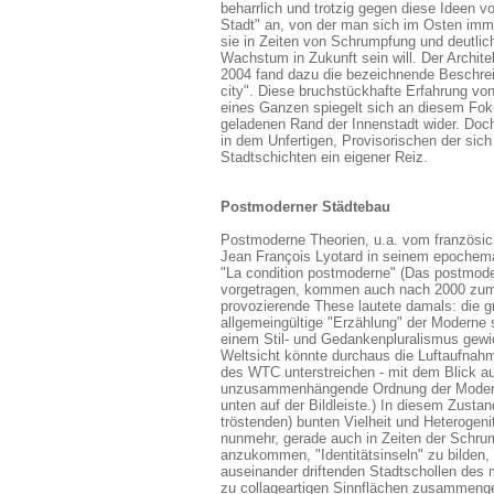
beharrlich und trotzig gegen diese Ideen v
Stadt" an, von der man sich im Osten imm
sie in Zeiten von Schrumpfung und deutlic
Wachstum in Zukunft sein will. Der Archi
2004 fand dazu die bezeichnende Beschre
city". Diese bruchstückhafte Erfahrung von
eines Ganzen spiegelt sich an diesem Fo
geladenen Rand der Innenstadt wider. Doch
in dem Unfertigen, Provisorischen der sich
Stadtschichten ein eigener Reiz.
Postmoderner Städtebau
Postmoderne Theorien, u.a. vom französi
Jean François Lyotard in seinem epoche
"La condition postmoderne" (Das postmod
vorgetragen, kommen auch nach 2000 zu
provozierende These lautete damals: die g
allgemeingültige "Erzählung" der Moderne 
einem Stil- und Gedankenpluralismus gewi
Weltsicht könnte durchaus die Luftaufnah
des WTC unterstreichen - mit dem Blick au
unzusammenhängende Ordnung der Modern
unten auf der Bildleiste.) In diesem Zustan
tröstenden) bunten Vielheit und Heterogeni
nunmehr, gerade auch in Zeiten der Schru
anzukommen, "Identitätsinseln" zu bilden,
auseinander driftenden Stadtschollen des
zu collageartigen Sinnflächen zusammeng