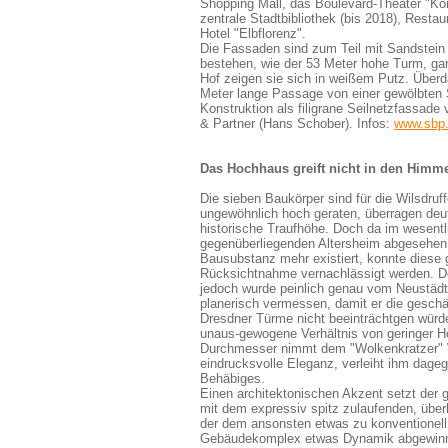
Shopping Mall, das Boulevard-Theater "Ko
zentrale Stadtbibliothek (bis 2018), Resta
Hotel "Elbflorenz".
Die Fassaden sind zum Teil mit Sandstein 
bestehen, wie der 53 Meter hohe Turm, g
Hof zeigen sie sich in weißem Putz. Überd
Meter lange Passage von einer gewölbten 
Konstruktion
als filigrane Seilnetzfassade
& Partner (Hans Schober). Infos:
www.sbp
Das Hochhaus greift nicht in den Himmel
Die sieben Baukörper sind für die Wilsdruff
ungewöhnlich hoch geraten, überragen deut
historische Traufhöhe. Doch da im wesent
gegenüberliegenden Altersheim abgesehen,
Bausubstanz mehr existiert, konnte diese 
Rücksichtnahme vernachlässigt werden. D
jedoch wurde peinlich genau vom Neustädt
planerisch vermessen, damit er die geschä
Dresdner Türme nicht beeinträchtgen würd
unaus-gewogene Verhältnis von geringer 
Durchmesser nimmt dem "Wolkenkratzer"
eindrucksvolle Eleganz, verleiht ihm dage
Behäbiges.
Einen architektonischen Akzent setzt der 
mit dem expressiv spitz zulaufenden, übe
der dem ansonsten etwas zu konventionel
Gebäudekomplex etwas Dynamik abgewinn