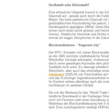
Großstadt oder Kleinstadt?
Eine erfreuliche Urbanität kommt in der lic
Glasmall auf - gerade auch durch die Fun
Mieter. Die hohe pathetische Glasmall mit 
großstädtischen Ausstrahlung hat
jedoch, 
kleinbürgerlich geprägten 1960er Jahre-Zei
immer noch einen leicht grotesk und frem
Gestus. Städtische Intensität und Dichte is
einmal ein wages Versprechen in die Zukun
Blockrandträume - "fragment city"
Der WTC- Komplex mit seiner Blockrandb
an die 1945 zerstörte städtebauliche Strukt
Wilsdruffer Vorstadt anknüpfen. Anderersei
durch seine gewaltigen Ausmaße dem jetz
Stadtbild nicht unter. Es überragt erheblic
Altersheim, aber auch das ehemalige erst
Arbeitsamt
(1925-26 von Paul Andrae) auf 
und das 8-stöckige Jugendtouristenhotel i
Im Kontext stehen allerdings auch die mod
hochhäuser im weiteren Umfeld.
Die mit der Werbung für das "World Trade
nördliche Brandwand in der Freiberger St
nicht mit Fenstern oder einer Gestaltung v
Weiterbau der Blockrandbebauung hier in
wird. Eine zurückgesetzte niedrige DDR-Kant