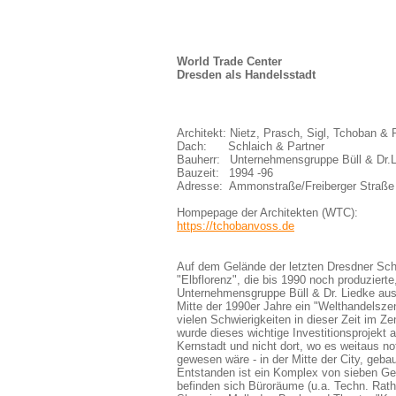
World Trade Center
Dresden als Handelsstadt
Architekt: Nietz, Prasch, Sigl, Tchoban & 
Dach: Schlaich & Partner
Bauherr:
_
Unternehmensgruppe Büll & Dr.L
Bauzeit:
_
1994 -96
Adresse:
.
Ammonstraße/Freiberger Straße
Hompepage der Architekten (WTC):
https://tchobanvoss.de
Auf dem Gelände der letzten Dresdner Sch
"Elbflorenz", die bis 1990 noch produzierte,
Unternehmensgruppe Büll & Dr. Liedke au
Mitte der 1990er Jahre ein "Welthandelsz
vielen Schwierigkeiten in dieser Zeit im Z
wurde dieses wichtige Investitionsprojekt
Kernstadt und nicht dort, wo es weitaus n
gewesen wäre - in der Mitte der City, gebau
Entstanden ist ein
Komplex von sieben Ge
befinden sich Büroräume (u.a. Techn. Rath