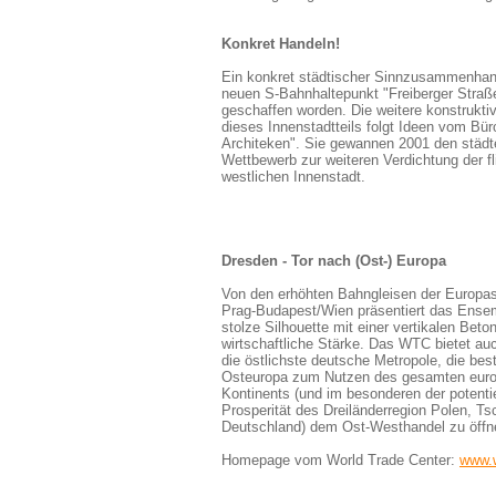
Konkret Handeln!
Ein konkret städtischer Sinnzusammenhang
neuen S-Bahnhaltepunkt "Freiberger Straß
geschaffen worden. Die weitere konstrukti
dieses Innenstadtteils folgt Ideen vom Bü
Architeken". Sie gewannen 2001 den städt
Wettbewerb zur weiteren Verdichtung der f
westlichen Innenstadt.
Dresden - Tor nach (Ost-) Europa
Von den erhöhten Bahngleisen der Europas
Prag-Budapest/Wien präsentiert das Ensemb
stolze Silhouette mit einer vertikalen Beto
wirtschaftliche Stärke. Das WTC bietet auc
die östlichste deutsche Metropole, die be
Osteuropa zum Nutzen des gesamten eur
Kontinents (und im besonderen der potenti
Prosperität des Dreiländerregion Polen, T
Deutschland) dem Ost-Westhandel zu öffn
Homepage vom World Trade Center:
www.w