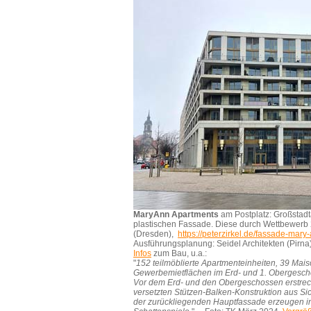
MaryAnn Apartments
am Postplatz: Großstadtar
plastischen Fassade. Diese durch Wettbewerb 2
(Dresden),
https://peterzirkel.de/fassade-mary
Ausführungsplanung: Seidel Architekten (Pirna)
Infos
zum Bau, u.a.:
"
152 teilmöblierte Apartmenteinheiten, 39 Ma
Gewerbemietflächen im Erd- und 1. Obergescho
Vor dem Erd- und den Obergeschossen erstreck
versetzten Stützen-Balken-Konstruktion aus S
der zurückliegenden Hauptfassade erzeugen in