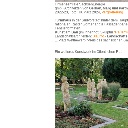
Firmenzentrale SachsenEnergie
gmp · Architekten von
Gerkan, Marg und Partn
2022-23, Foto: TK März 2024,
Vergrößerung
Turmhaus
in der Südvorstadt hinter dem Haup
rationalen Raster (vorgehängte Fassadenpanee
Fensterformaten.
Kunst am Bau
(im Innenhof) Skulptur "
Reifent
Landschaftsarchitekten:
Blaurock
Landschafts
1. Platz Wettbewerb "Preis des sächsischen G
Ein weiteres Kunstwerk im Öffentlichen Raum: