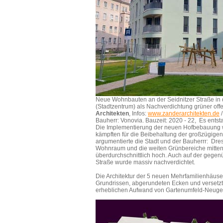
Neue Wohnbauten an der Seidnitzer Straße in 
(Stadtzentrum) als Nachverdichtung grüner offe
Architekten
, Infos:
www.zanderarchitekten.de
/
Bauherr: Vonovia. Bauzeit: 2020 - 22, Es ent
Die Implementierung der neuen Hofbebauung w
kämpften für die Beibehaltung der großzügige
argumentierte die Stadt und der Bauherrr: Dr
Wohnraum und die weiten Grünbereiche mitte
überdurchschnittlich hoch. Auch auf der gegen
Straße wurde massiv nachverdichtet.
Die Architektur der 5 neuen Mehrfamilienhäuser
Grundrissen, abgerundeten Ecken und versetzt
erheblichen Aufwand von Gartenumfeld-Neuges