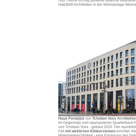
Das Thema schräg gestellte Balkone bearbeite
Hatzfeldt Architekten in der Wohnanlage Werne
Haus Postplatz
von
Tchoban Voss Architekte
Im Gegensatz zum sparsameren Quarterback-Pro
von Tchoban Voss - gebaut 2020. Der raumbild
Fall
mit wirklichen Klinkersteinen
errichtet. A
Materialgerechtigkeit - eine Forderung des his