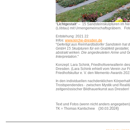
“
Lichtgestalt
“ – 15 Sandsteinskulpturen im N
(Löbtau) mit Urnengemeinschaftsgräbern. Fot
Entstehung: 2021 22
Infos:
www.kirche-dresden.de
"
Gefertigt aus Reinhardtsdorfer Sandstein hat 
GmbH 15 Skulpturen für ein Grabfeld gestaltet,
abstrakt wirken. Die angedeuteten Arme und G
Interpretation
."
Konzept: Lara Schink, Friedhofsverwalterin de
Dresden. (Lara Schink erhielt vom Verein zur 
Friedhofskultur e. V. den Memento-Awards 202
In den individuellen nachdenklichen Körperha
Trostspendendes - zwischen Mystik und Realitä
zeitgenössischer Bildhauerkunst aus Dresden!
Text und Fotos (wenn nicht anders angegeben
(
2024)
TK = Thomas Kantschew
30.03.