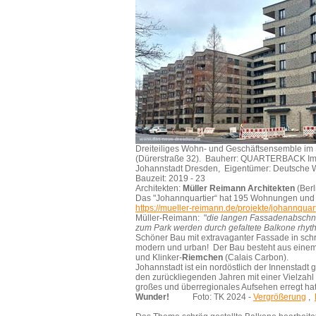
Dreiteiliges Wohn- und Geschäftsensemble im S
(Dürerstraße 32). Bauherr:
QUARTERBACK Immo
Johannstadt Dresden, Eigentümer: Deutsche 
Bauzeit: 2019 - 23
Architekten:
Müller Reimann Architekten
(Berl
Das "Johannquartier“ hat 195 Wohnungen und G
https://mueller-reimann.de/projekte/johannquart
Müller-Reimann: "
die langen Fassadenabschni
zum Park werden durch gefaltete Balkone rhythm
Schöner Bau mit extravaganter Fassade in schr
modern und urban! Der Bau besteht aus ei
und Klinker-
Riemchen
(Calais Carbon).
Johannstadt ist ein nordöstlich der Innenstadt 
den zurückliegenden Jahren mit einer Vielzahl 
großes und überregionales Aufsehen erregt ha
Wunder!
Foto: TK 2024 -
Vergrößerung
,