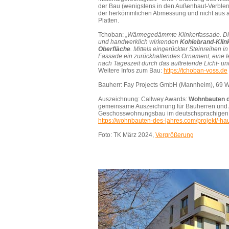
der Bau (wenigstens in den Außenhaut-Verblend
der herkömmlichen Abmessung und nicht aus a
Platten.
Tchoban: „
Wärmegedämmte Klinkerfassade. Die W
und handwerklich wirkenden
Kohlebrand-Klin
Oberfläche
. Mittels eingerückter Steinreihen i
Fassade ein zurückhaltendes Ornament, eine leic
nach Tageszeit durch das auftretende Licht- un
Weitere Infos zum Bau:
https://tchoban-voss.de
Bauherr: Fay Projects GmbH (Mannheim), 69
Auszeichnung: Callwey Awards:
Wohnbauten 
gemeinsame Auszeichnung für Bauherren und A
Geschosswohnungsbau im deutschsprachige
https://wohnbauten-des-jahres.com/projekt/-ha
Foto: TK März 2024,
Vergrößerung