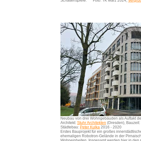
Schattenspiele.
" Foto: TK März 2024,
Vergrö
Neubau von drei Wohngebäuden als Auftakt de
Architekt:
Stuhr Architekten
(Dresden), Bauzeit:
Städtebau:
Peter Kulka
2016 - 2020
Erstes Bauprojekt für ein großes innerstädti
ehemaligen Robotron-Gelände in der Pirnaische
Wohneinheiten. Insgesamt werden hier in den