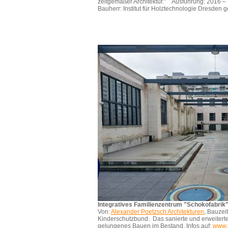
zeitgemäßer Architektur."
Ausführung: 2016 –
Bauherr: Institut für Holztechnologie Dresde
Integratives Familienzentrum "Schokofabrik
Von:
Alexander Poetzsch Architekturen
, Bauzei
Kinderschutzbund. Das sanierte und erweiterte 
gelungenes
Bauen im Bestand. Infos auf:
www.