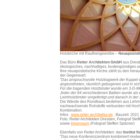
Holzkirche mit Rauthengewölbe –
Neuapostoli
Das Büro
Reiter Architekten GmbH
aus Dresd
ökologisches, nachhaltiges, kostengünstiges u
Ihre neuapostolische Kirche zählt zu den her
der Gegenwart:
"
Das anspruchsvolle Holztragwerk der Kuppel 
angeordneten, räumlich gebogenen und in sich 
Für die tragenden Holzbinder wurde ein 3-D-Mod
Jeder der 84 verschiedenen Balken wurde als
Leimholzbinder vorgefertigt und danach in der 
Die Wände des Rundbaus bestehen aus Lehm. H
nachwachsende Rohstoffe verbunden mit Hoch
Kombination.
Infos:
www.reiter-architektur.de
, Bauzeit: 2021 
Foto:
Reiter Architekten Dresden, Fotograf Steff
sowie
Innenraum
(
Fotograf Steffen Spitzner)
Ebenfalls von Reiter Architekten: das
Institut 
"Das neue Konferenzzentrum kombiniert moder