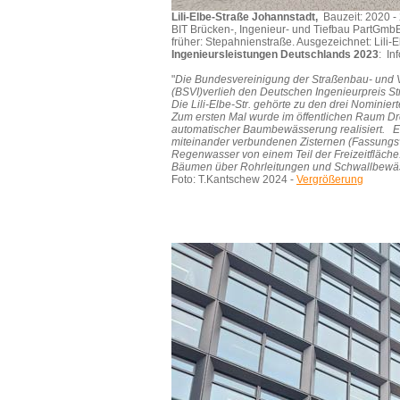
Lili-Elbe-Straße Johannstadt,
Bauzeit: 2020 -
BIT Brücken-, Ingenieur- und Tiefbau PartGmbB
früher: Stepahnienstraße. Ausgezeichnet: Lili-
Ingenieursleistungen Deutschlands 2023
: In
"
Die Bundesvereinigung der Straßenbau- und V
(BSVI)verlieh den Deutschen Ingenieurpreis S
Die Lili-Elbe-Str. gehörte zu den drei Nominierte
Zum ersten Mal wurde im öffentlichen Raum Dre
automatischer Baumbewässerung realisiert. E
miteinander verbundenen Zisternen (Fassung
Regenwasser von einem Teil der Freizeitfläch
Bäumen über Rohrleitungen und Schwallbewäs
Foto: T.Kantschew 2024 -
Vergrößerung