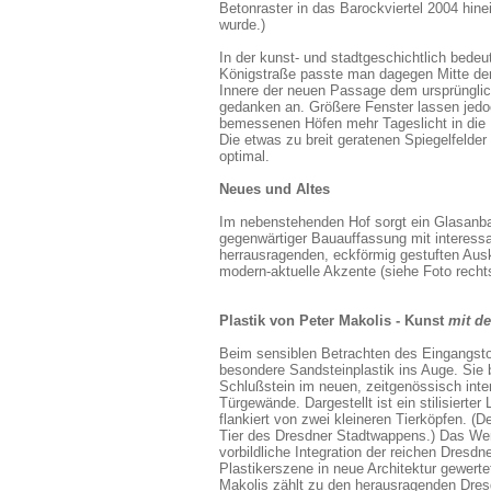
Betonraster in das Barockviertel 2004 hine
wurde.)
In der kunst- und stadtgeschichtlich bede
Königstraße passte man dagegen Mitte der
Innere der neuen Passage dem ursprüngli
gedanken an. Größere Fenster lassen jedo
bemessenen Höfen mehr Tageslicht in die 
Die etwas zu breit geratenen Spiegelfelder 
optimal.
Neues und Altes
Im nebenstehenden Hof sorgt ein Glasanba
gegenwärtiger Bauauffassung mit interess
herrausragenden, eckförmig gestuften Aus
modern-aktuelle Akzente (siehe Foto recht
Plastik von Peter Makolis - Kunst
mit d
Beim sensiblen Betrachten des Eingangstor
besondere Sandsteinplastik ins Auge. Sie b
Schlußstein im neuen, zeitgenössisch inter
Türgewände. Dargestellt ist ein stilisierter
flankiert von zwei kleineren Tierköpfen. (D
Tier des Dresdner Stadtwappens.) Das We
vorbildliche Integration der reichen Dresdn
Plastikerszene in neue Architektur gewerte
Makolis zählt zu den herausragenden Dres