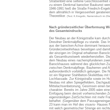
Straßenbild eine seltene Geschlossenheit 
zu einem Denkmal barocker Baukunst wer
1946-1991 hieß die Straße Friedrich-Engel
dem allmählich in Vergessenheit geratene
Theoretiker.
(Text: K.Kregelin, Namensbuch im 26
Nach gründerzeitlicher Überformung Wi
des Gesamteindrucks
Der Neubau an der Königstraße kam durch e
Dresdner Denkmalpflege zu stande. Das Inst
aus der barocken Achse dominant heraus
Gründerzeitwohnhaus beseitigen und damit
der einzigen im Original erhaltenen Baroc
als Gesamtkunstwerk wiederherstellen. Die
dem Neubau eines nachempfundenen zwei
Barockhauses während des glücklichen Z
zwischen Denkmalpflege, Bauherren und A
außerordentlich vorbildlich gelungen. Die 
ist ein filigraner Stahlbeton-Skelettbau mit t
Lochfassade. Zur Königstraße sowie im Ho
Neubau
mit allen Spiegelfeldern, Dachgau
Mittelachsenbetonung, Gesimsen einen bew
charakter.
Bereits im Jahre 2005 wäre eine
Einfügung beim derzeit vorherrschenden Ze
eigenständigen ZeitSchichten mit mehr Fr
behaftet. (Gegenüber dem Passageneinga
23 kann man im Hof des visavis- Hauses N
mit welch geometrischer Strenge ein recht