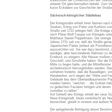
unbestritten bei Einheimischen wie Touriste
urbaner Ort gleichermaßen beliebt. Zum Ve
kurze Eckdaten zur Geschichte der Straße
Sächsisch-königlicher Städtebau
Die Königstraße erhielt ihren Namen nach
Starken, König von Polen und Kurfürst von
Straße seit 1722 anlegen ließ. Die Anlage 
nach Pläne Wolf Caspar von Klengels unte
Matthäus Daniel Pöppelmann. Die strenge 
Jahres 1731 sah vor, daß die Straße gen
Japanischen Palais (erbaut als Porzellans
auszurichten sei. Sie war dazu bestimmt,
würdiger, aber bescheidener Rahmen zu di
Eindruck zu steigern. Alle Häuser mußten d
Geschoß- und Simshöhe haben. Nur der Ein
Mitte zu liegen hatte, und die Mittelfenster
archtektonisch hervorgehoben werden. D
verfahren forderte, daß die Bauwilligen, v
Handwerker, sich wegen der "Höhe und Fac
Gebäude bey dem Oberlandbaumeister Pö
melden hatten, "welcher ... die Gutheit hab
zu gedachten Faciaten fertigen und dene
zustellen zu laßen."
Auf Geheiß des Königs erhielt der neue St
Neue Königstadt, heute vereinfacht als Ne
bezeichnet, geteilt in
innnere
und
äußere
N
Die weitgehende Befolgung dieser Besti