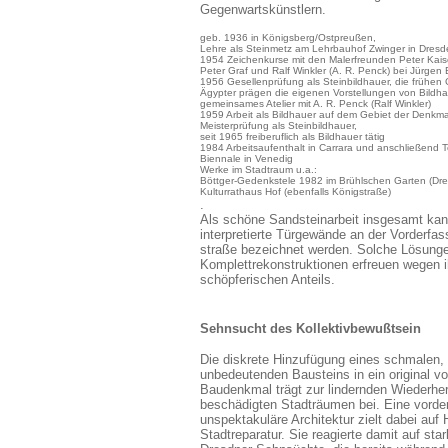
Gegenwartskünstlern.
geb. 1936 in Königsberg/Ostpreußen,
Lehre als Steinmetz am Lehrbauhof Zwinger in Dres
1954 Zeichenkurse mit den Malerfreunden Peter Kais
Peter Graf und Ralf Winkler (A. R. Penck) bei Jürgen 
1956 Gesellenprüfung als Steinbildhauer, die frühen
Ägypter prägen die eigenen Vorstellungen von Bildha
gemeinsames Atelier mit A. R. Penck (Ralf Winkler)
1959 Arbeit als Bildhauer auf dem Gebiet der Denkm
Meisterprüfung als Steinbildhauer,
seit 1965 freiberuflich als Bildhauer tätig
1984 Arbeitsaufenthalt in Carrara und anschließend 
Biennale in Venedig
Werke im Stadtraum u.a.:
Böttger-Gedenkstele 1982 im Brühlschen Garten (Dr
Kulturrathaus Hof (ebenfalls Königstraße)
.
Als schöne Sandsteinarbeit insgesamt ka
interpretierte Türgewände an der Vorderfas
straße bezeichnet werden. Solche Lösunge
Komplettrekonstruktionen erfreuen wegen i
schöpferischen Anteils.
Sehnsucht des Kollektivbewußtsein
Die diskrete Hinzufügung eines schmalen, 
unbedeutenden Bausteins in ein original v
Baudenkmal trägt zur lindernden Wiederher
beschädigten Stadträumen bei. Eine vorde
unspektakuläre Architektur zielt dabei auf 
Stadtreparatur. Sie reagierte damit auf star