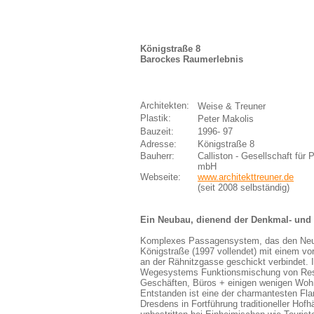
Königstraße 8
Barockes Raumerlebnis
Architekten:
Weise & Treuner
Plastik:
Peter Makolis
Bauzeit:
1996- 97
Adresse:
Königstraße 8
Bauherr:
Calliston - Gesellschaft für 
mbH
Webseite:
www.architekttreuner.de
(seit 2008 selbständig)
Ein Neubau, dienend der Denkmal- und 
Komplexes Passagensystem, das den Neu
Königstraße (1997 vollendet) mit einem v
an der Rähnitzgasse geschickt verbindet. 
Wegesystems Funktionsmischung von Res
Geschäften, Büros + einigen wenigen Wo
Entstanden ist eine der charmantesten Fl
Dresdens in Fortführung traditioneller Hofhä