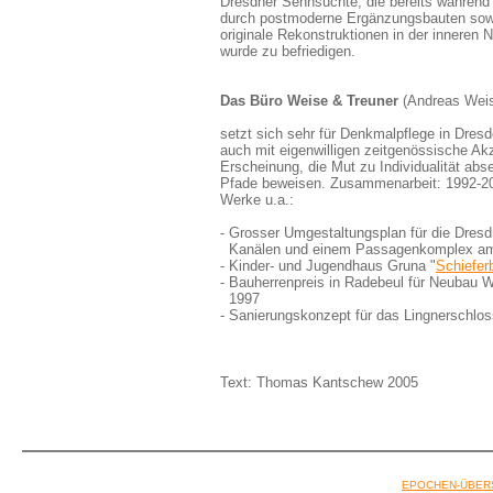
Dresdner Sehnsüchte, die bereits während
durch postmoderne Ergänzungsbauten sow
originale Rekonstruktionen in der inneren 
wurde zu befriedigen.
Das Büro Weise & Treuner
(Andreas Weis
setzt sich sehr für Denkmalpflege in Dresden
auch mit eigenwilligen zeitgenössische Ak
Erscheinung, die Mut zu Individualität abs
Pfade beweisen. Zusammenarbeit: 1992-2
Werke u.a.:
- Grosser Umgestaltungsplan für die Dresd
Kanälen und einem Passagenkomplex am 
- Kinder- und Jugendhaus Gruna "
Schiefer
- Bauherrenpreis in Radebeul für Neubau W
1997
- Sanierungskonzept für das Lingnerschlos
Text: Thomas Kantschew 2005
EPOCHEN-ÜBER