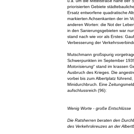
u.a. um die Mittelstraße nahe der 
priorisierten Gebiete städtebaulic
Ersatz entworfene quadratische Alts
markierten Achsenkanten der im 
anderen Worten: die Not der Lebe
in den Sanierungsgebieten war nu
stand nach wie vor als Erstes: Ga
Verbesserung der Verkehrsverbin
Mutschmann großspurig vorgetrage
Schwerpunkten im September 1939 u
Motorisierung
“ stand im krassen G
Ausbruch des Krieges. Die angestr
vorbei bis zum Albertplatz führend,
Minidurchbruch. Eine Zeitungsmel
aufschlussreich (96):
Wenig Worte - große Entschlüsse
Die Ratsherren beraten den Durchb
des Verkehrskreuzes an der Albert