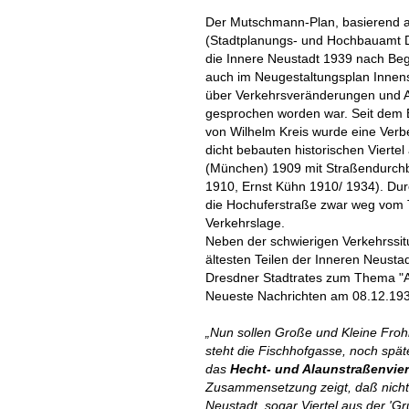
Der Mutschmann-Plan, basierend a
(Stadtplanungs- und Hochbauamt Dre
die Innere Neustadt 1939 nach Begin
auch im Neugestaltungsplan Innens
über Verkehrsveränderungen und Al
gesprochen worden war. Seit dem 
von Wilhelm Kreis wurde eine Ver
dicht bebauten historischen Vierte
(München) 1909 mit Straßendurch
1910, Ernst Kühn 1910/ 1934). Dur
die Hochuferstraße zwar weg vom T
Verkehrslage.
Neben der schwierigen Verkehrssit
ältesten Teilen der Inneren Neusta
Dresdner Stadtrates zum Thema "Al
Neueste Nachrichten am 08.12.193
„Nun sollen Große und Kleine Fro
steht die Fischhofgasse, noch spät
das
Hecht- und Alaunstraßenvier
Zusammensetzung zeigt, daß nicht 
Neustadt, sogar Viertel aus der 'Gr