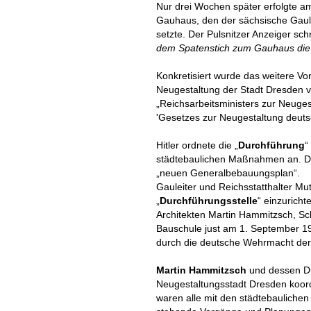
Nur drei Wochen später erfolgte a
Gauhaus, den der sächsische Gau
setzte. Der Pulsnitzer Anzeiger sch
dem Spatenstich zum Gauhaus die 
Konkretisiert wurde das weitere Vo
Neugestaltung der Stadt Dresden v
„Reichsarbeitsministers zur Neuge
'Gesetzes zur Neugestaltung deuts
Hitler ordnete die „
Durchführung
“
städtebaulichen Maßnahmen an. Di
„neuen Generalbebauungsplan“.
Gauleiter und Reichsstatthalter Mu
„
Durchführungsstelle
“ einzurich
Architekten Martin Hammitzsch, Sc
Bauschule just am 1. September 19
durch die deutsche Wehrmacht der 
Martin Hammitzsch
und dessen Dur
Neugestaltungsstadt Dresden koord
waren alle mit den städtebaulic