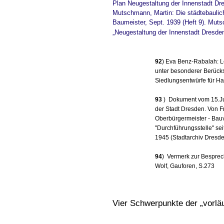
Plan Neugestaltung der Innenstadt Dr
Mutschmann, Martin: Die städtebaulic
Baumeister, Sept. 1939 (Heft 9). Mut
„Neugestaltung der Innenstadt Dresd
92
) Eva Benz-Rabalah: L
unter besonderer Berück
Siedlungsentwürfe für H
93
) Dokument vom 15.Jun
der Stadt Dresden. Von Fr
Oberbürgermeister - Bauv
"Durchführungsstelle" se
1945 (Stadtarchiv Dresde
94
) Vermerk zur Besprech
Wolf, Gauforen, S.273
Vier Schwerpunkte der „vorlä