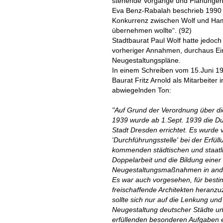
stehende Vorgänge und Planungen 
Eva Benz-Rabalah beschrieb 1990 in
Konkurrenz zwischen Wolf und Ham
übernehmen wollte“. (92)
Stadtbaurat Paul Wolf hatte jedo
vorheriger Annahmen, durchaus Ein
Neugestaltungspläne.
In einem Schreiben vom 15.Juni 1
Baurat Fritz Arnold als Mitarbeiter
abwiegelnden Ton:
"Auf Grund der Verordnung über di
1939 wurde ab 1.Sept. 1939 die Dur
Stadt Dresden errichtet. Es wurde v
'Durchführungsstelle' bei der Erfül
kommenden städtischen und staatli
Doppelarbeit und die Bildung einer
Neugestaltungsmaßnahmen in ande
Es war auch vorgesehen, für best
freischaffende Architekten heranzuz
sollte sich nur auf die Lenkung un
Neugestaltung deutscher Städte u
erfüllenden besonderen Aufgaben e