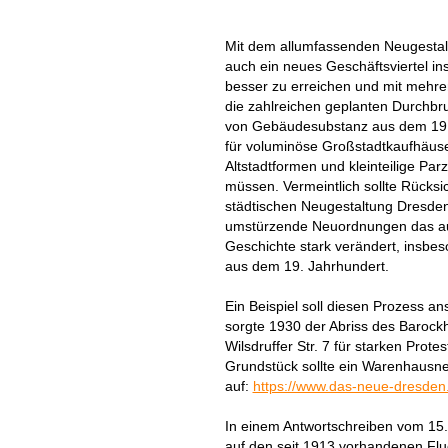
Mit dem allumfassenden Neugestalt
auch ein neues Geschäftsviertel in
besser zu erreichen und mit mehre
die zahlreichen geplanten Durchbr
von Gebäudesubstanz aus dem 19. 
für voluminöse Großstadtkaufhäus
Altstadtformen und kleinteilige Par
müssen. Vermeintlich sollte Rücksic
städtischen Neugestaltung Dresd
umstürzende Neuordnungen das auth
Geschichte stark verändert, insbes
aus dem 19. Jahrhundert.
Ein Beispiel soll diesen Prozess a
sorgte 1930 der Abriss des Barock
Wilsdruffer Str. 7 für starken Prot
Grundstück sollte ein Warenhausneu
auf:
https://www.das-neue-dresden
In einem Antwortschreiben vom 15.
auf den seit 1913 vorhandenen Flu