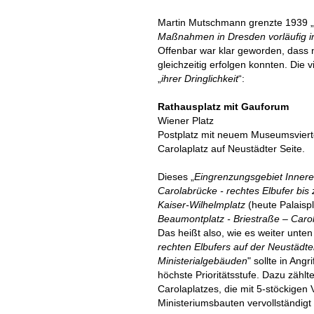
Martin Mutschmann grenzte 1939 „
Maßnahmen in Dresden vorläufig i
Offenbar war klar geworden, dass 
gleichzeitig erfolgen konnten. Die
„
ihrer Dringlichkeit
“:
Rathausplatz mit Gauforum
Wiener Platz
Postplatz mit neuem Museumsviert
Carolaplatz auf Neustädter Seite.
Dieses „
Eingrenzungsgebiet Inner
Carolabrücke - rechtes Elbufer bis
Kaiser-Wilhelmplatz
(heute Palaispl
Beaumontplatz - Briestraße – Carol
Das heißt also, wie es weiter unten
rechten Elbufers auf der Neustädte
Ministerialgebäuden
" sollte in Ang
höchste Prioritätsstufe. Dazu zählt
Carolaplatzes, die mit 5-stöckige
Ministeriumsbauten vervollständigt 