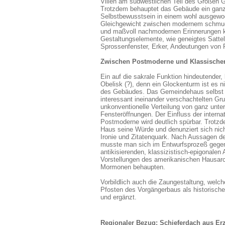
Villen am südwestlichen Teil des Großen G
Trotzdem behauptet das Gebäude ein gan
Selbstbewusstsein in einem wohl ausgew
Gleichgewicht zwischen modernem schmu
und maßvoll nachmodernen Erinnerungen k
Gestaltungselemente, wie geneigtes Satte
Sprossenfenster, Erker, Andeutungen von P
Zwischen Postmoderne und Klassische
Ein auf die sakrale Funktion hindeutender,
Obelisk (?), denn ein Glockenturm ist es ni
des Gebäudes. Das Gemeindehaus selbst 
interessant ineinander verschachtelten Gru
unkonventionelle Verteilung von ganz unte
Fensteröffnungen. Der Einfluss der interna
Postmoderne wird deutlich spürbar. Trotzd
Haus seine Würde und denunziert sich nich
Ironie und Zitatenquark.
Nach Aussagen de
musste man sich im Entwurfsprozeß gegen
antikisierenden, klassizistisch-epigonalen A
Vorstellungen des amerikanischen Hausarc
Mormonen behaupten.
Vorbildlich auch die Zaungestaltung, welch
Pfosten des Vorgängerbaus als historische
und ergänzt.
Regionaler Bezug: Schieferdach aus Er