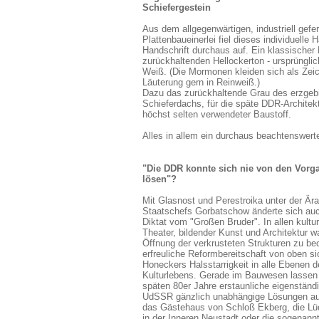
Schiefergestein
Aus dem allgegenwärtigen, industriell gefer
Plattenbaueinerlei fiel dieses individuelle 
Handschrift durchaus auf. Ein klassischer
zurückhaltenden Hellockerton - ursprüngli
Weiß. (Die Mormonen kleiden sich als Zeic
Läuterung gern in Reinweiß.)
Dazu das zurückhaltende Grau des erzgeb
Schieferdachs, für die späte DDR-Architek
höchst selten verwendeter Baustoff.
Alles in allem ein durchaus beachtenswer
"Die DDR konnte sich nie von den Vor
lösen"?
Mit Glasnost und Perestroika unter der Är
Staatschefs Gorbatschow änderte sich auc
Diktat vom "Großen Bruder". In allen kultur
Theater, bildender Kunst und Architektur w
Öffnung der verkrusteten Strukturen zu be
erfreuliche Reformbereitschaft von oben sic
Honeckers Halsstarrigkeit in alle Ebenen 
Kulturlebens. Gerade im Bauwesen lassen s
späten 80er Jahre erstaunliche eigenständ
UdSSR gänzlich unabhängige Lösungen au
das Gästehaus von Schloß Ekberg, die L
in der Inneren Neustadt oder die sogenannt