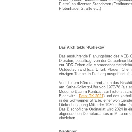
Platte" an diversen Standorten (Ferdinands
Pfotenhauer Straße etc.)
Das Architektur-Kollektiv
Das ausführende Planungsbüro des VEB G
Dresden, beauftragt von der Ostberliner B
zur DDR-Zeiten alle Mormonengemeindehä
Ostdeutschland (u.a. Erfurt, Plauen, Chem
einzigen Tempel in Freiberg ausgeführt. (s
Von diesem Büro stammt auch das Bischöfl
am Käthe-Kollwitz-Ufer von 1977-78 (als er
Moderne-Bau im Kontrast zur historistisc
Blasewitz -
Foto: TK 2021
) und das katho
in der Schweriner Straße, einer wohltuend
Lückenbebauung Mitte der 1980er Jahre (a
Das Bischöfliche Ordinariat wird 2024 in ei
abgerissenen Dompfarramtes in Mitte erri
einziehen.
Webtipps: