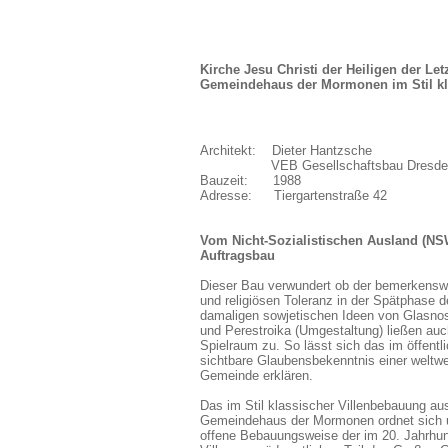
Kirche Jesu Christi der Heiligen der Let
Gemeindehaus der Mormonen im Stil kl
Architekt:
---
Dieter Hantzsche
_________.
VEB Gesellschaftsbau Dresde
Bauzeit:
___
1988
Adresse:
.
__
Tiergartenstraße 42
Vom Nicht-Sozialistischen Ausland (NSW
Auftragsbau
Dieser Bau verwundert ob der bemerkenswe
und religiösen Toleranz in der Spätphase 
damaligen sowjetischen Ideen von Glasnos
und Perestroika (Umgestaltung) ließen au
Spielraum zu. So lässt sich das im öffent
sichtbare Glaubensbekenntnis einer weltwe
Gemeinde erklären.
Das im Stil klassischer Villenbebauung au
Gemeindehaus der Mormonen ordnet sich un
offene Bebauungsweise der im 20. Jahrhund