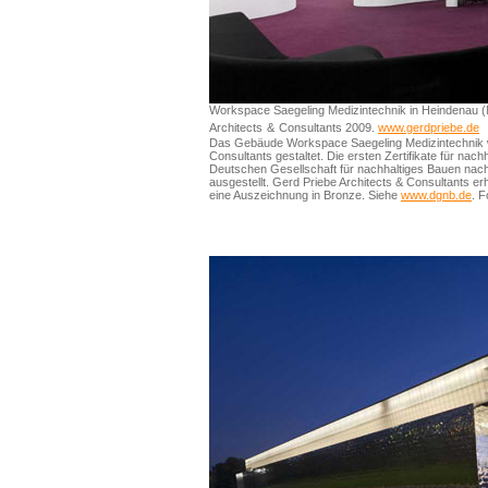
Workspace Saegeling Medizintechnik in Heindenau 
Architects
&
Consultants
2009.
www.gerdpriebe.de
Das Gebäude Workspace Saegeling Medizintechnik w
Consultants gestaltet. Die ersten Zertifikate für na
Deutschen Gesellschaft für nachhaltiges Bauen nac
ausgestellt. Gerd Priebe Architects & Consultants erh
eine Auszeichnung in Bronze. Siehe
www.dgnb.de
. F