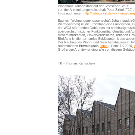
Wohnhaus Johannstadt auf der Striesener Str. 31
von der Architektengemeinschaft Peter Zirkel (F29) /
Infos auch unter:
http://peterzirkel.de/wohnungsbau-
Bauherr: Wohnungsgenossenschaft Johannstadt eG, 
Wettbewerbes) ist die Errichtung eines modernen, s
der WGJ stärkenden Gebäudes mit nachhaltig nutz
überdurchschnittlicher Funktionalität, Qualität und Au
diesem markanten, klinkerverkleideten, urbanen Gr
Blickfang ist dier turmartige Ecklösung mit den abg
Der Neubau des Wohn- und Geschäftshauses in Johan
renommierten
Erlweinpreis
.
Infos
/ Foto: TK 2020,
Großartige Architekturfotografie von diesem Gebäud
TK = Thomas Kantschew