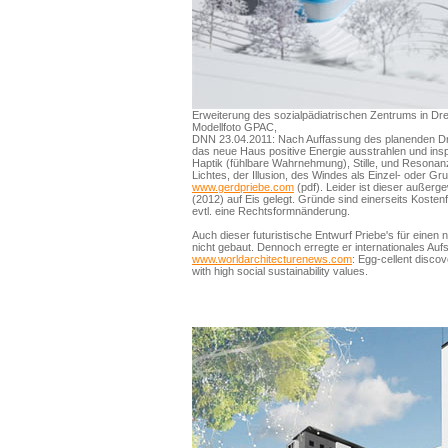
Erweiterung des sozialpädiatrischen Zentrums in Dre
Modellfoto GPAC,
DNN 23.04.2011: Nach Auffassung des planenden Dr
das neue Haus positive Energie ausstrahlen und ins
Haptik (fühlbare Wahrnehmung), Stille, und Resonan
Lichtes, der Illusion, des Windes als Einzel- oder G
www.gerdpriebe.com
(pdf). Leider ist dieser außer
(2012) auf Eis gelegt. Gründe sind einerseits Kosten
evtl. eine Rechtsformnänderung.
Auch dieser futuristische Entwurf Priebe's für einen 
nicht gebaut. Dennoch erregte er internationales Auf
www.worldarchitecturenews.com
: Egg-cellent disco
with high social sustainability values.