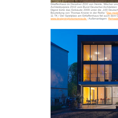
Giraffenhaus im Dresdner ZOO von Heinle, Wischer und
Architekturpreis 2010 vom Bund Deutscher Architekten S
Digest kürte das Gebäude 2009 unter die „100 Deutsche
Beurteilung von Thomas Knerer in der Reihe "
Das mod
11 TK / Der Spielplatz am Girfaffenhaus fiel auch dem
www.designingfortomorrow.de
- Außenanlagen:
Rehwald