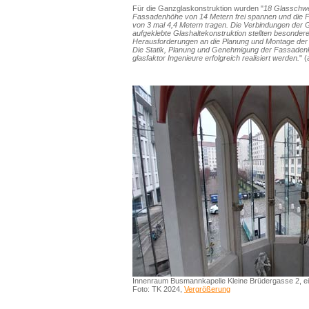
Für die Ganzglaskonstruktion wurden "
18 Glasschwer
Fassadenhöhe von 14 Metern frei spannen und die
von 3 mal 4,4 Metern tragen. Die Verbindungen der 
aufgeklebte Glashaltekonstruktion stellten besonder
Herausforderungen an die Planung und Montage der
Die Statik, Planung und Genehmigung der Fassadenk
glasfaktor Ingenieure erfolgreich realisiert werden.
" 
Innenraum Busmannkapelle Kleine Brüdergasse 2, ein
Foto: TK 2024,
Vergrößerung