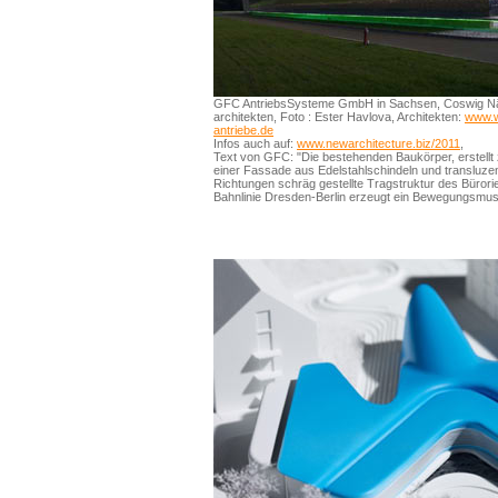
GFC AntriebsSysteme GmbH in Sachsen, Coswig N
architekten, Foto : Ester Havlova, Architekten:
www.
antriebe.de
Infos auch auf:
www.newarchitecture.biz/2011
,
Text von GFC: "Die bestehenden Baukörper, erstellt z
einer Fassade aus Edelstahlschindeln und transluzent
Richtungen schräg gestellte Tragstruktur des Bürori
Bahnlinie Dresden-Berlin erzeugt ein Bewegungsmust