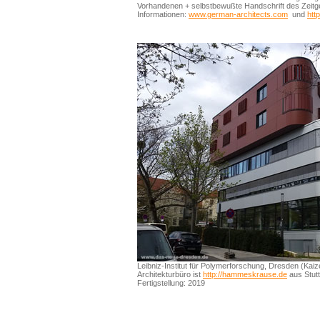
Vorhandenen + selbstbewußte Handschrift des Zeit
Informationen:
www.german-architects.com
und
htt
Leibniz-Institut für Polymerforschung, Dresden (Kaize
Architekturbüro ist
http://hammeskrause.de
aus Stutt
Fertigstellung: 2019