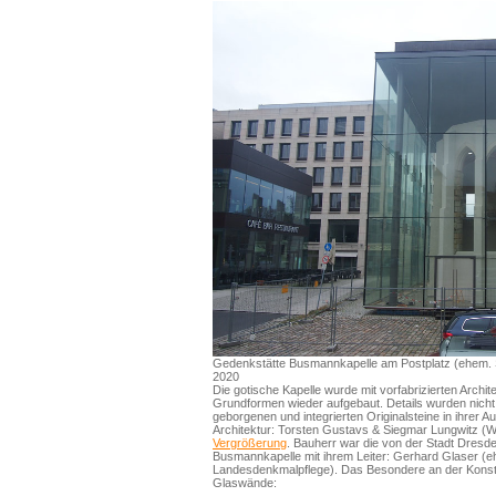
Gedenkstätte Busmannkapelle am Postplatz (ehem. 
2020
Die gotische Kapelle wurde mit vorfabrizierten Archite
Grundformen wieder aufgebaut. Details wurden nicht r
geborgenen und integrierten Originalsteine in ihrer Aut
Architektur: Torsten Gustavs & Siegmar Lungwitz (W
Vergrößerung
. Bauherr war die von der Stadt Dresde
Busmannkapelle mit ihrem Leiter: Gerhard Glaser (
Landesdenkmalpflege). Das Besondere an der Konstr
Glaswände: