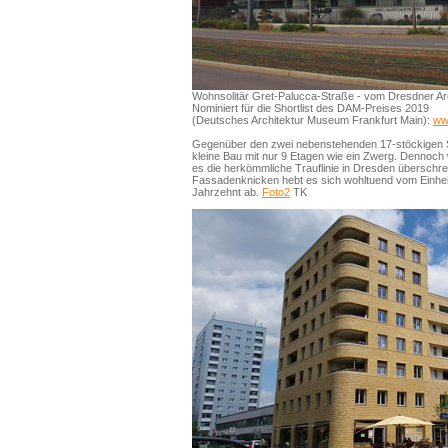
Wohnsolitär Gret-Palucca-Straße - vom Dresdner Arc
Nominiert für die Shortlist des DAM-Preises 2019
(Deutsches Architektur Museum Frankfurt Main):
ww
Gegenüber den zwei nebenstehenden 17-stöckigen S
kleine Bau mit nur 9 Etagen wie ein Zwerg. Dennoch 
es die herkömmliche Trauflinie in Dresden überschrei
Fassadenknicken hebt es sich wohltuend vom Einhei
Jahrzehnt ab.
Foto2
TK