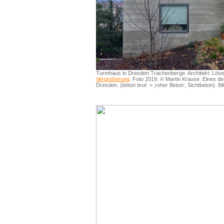
Turmhaus in Dresden Trachenberge. Architekt: Löser 
Vergrößerung
. Foto 2019: © Martin Krause. Eines d
Dresden. (
béton brut
= ‚roher Beton‘, Sichtbeton). Bi