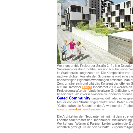
Wohnensemble Freiberger Straße 2, 4 , 6 in Dresden 
Sanierung der drei Hochhäuser und Neubau einer W
im Stadtentwicklungszentrum. Die Komposition von 1
nachverdichtet. Anstelle der Grünräume wird eine v
hochwertigen Eigentumswohnungen errichtet. Man erh
Zentrumsbereich und gibt das Konzept der offenen 
auf. Im Dresdner
Leitbild
Innenstadt 2008 werden di
Freibergerstraße als "Undefinierbare Grünflächen /
bezeichnet. 2012 verschwinden die ehemals öffentl
Gated Community
umgewandelt, also einer ges
Mauer von der Straße abgeschottet wird. Bilder auch
"Grüne teilen die Bedenken der Anwohner der Freib
www.gruene-fraktion-dresden.de
Die Architektur der Neubauten nimmt mit dem streng
Lochfassadenraster der Hochhäuser. Visualisierung
Workshops: Wörner & Partner. Leider wurden die Er
öffentlich gezeigt. Keine beispielhafte Bürgerbeteiligun