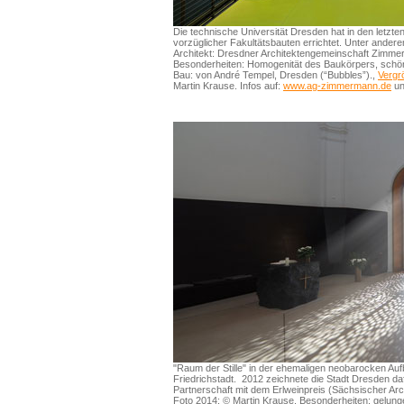
Die technische Universität Dresden hat in den letzt
vorzüglicher Fakultätsbauten errichtet. Unter anderem 
Architekt: Dresdner Architektengemeinschaft Zim
Besonderheiten: Homogenität des Baukörpers, schön
Bau: von André Tempel, Dresden (“Bubbles”).,
Vergr
Martin Krause. Infos auf:
www.ag-zimmermann.de
u
"Raum der Stille" in der ehemaligen neobarocken A
Friedrichstadt. 2012 zeichnete die Stadt Dresden da
Partnerschaft mit dem Erlweinpreis (Sächsischer Arc
Foto 2014: © Martin Krause. Besonderheiten: gelun