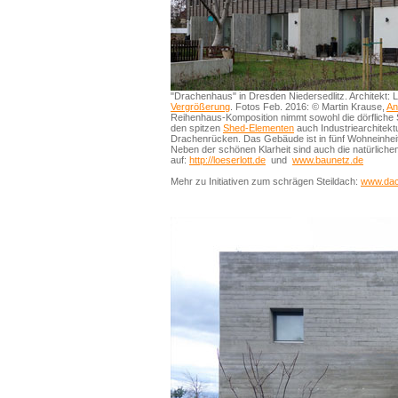
"Drachenhaus" in Dresden Niedersedlitz. Architekt: L
Vergrößerung
. Fotos Feb. 2016: © Martin Krause,
An
Reihenhaus-Komposition nimmt sowohl die dörfliche 
den spitzen
Shed-Elementen
auch Industriearchitekt
Drachenrücken. Das Gebäude ist in fünf Wohneinheiten
Neben der schönen Klarheit sind auch die natürliche
auf:
http://loeserlott.de
und
www.baunetz.de
Mehr zu Initiativen zum schrägen Steildach:
www.dac