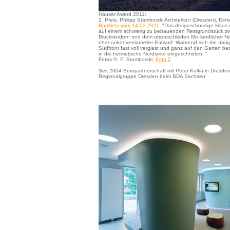
Häuser Award 2011:
2. Preis: Philipp Stamborski Architekten (Dresden), Ei
BauNetz vom 14.03.2011
: "Das dreigeschossige Haus m
auf einem schwierig zu bebauenden Restgrundstück zw
Blockrändern und dem unentschieden Mix ländlicher Na
eher unkonventioneller Entwurf: Während sich die übrig
Südfront fast voll verglast und ganz auf den Garten be
in die hermetische Nordseite eingeschnitten. "
Fotos ©: P. Stamborski,
Foto 2
Seit 2004 Büropartnerschaft mit Peter Kulka in Dresden
Regionalgruppe Dresden beim BDA Sachsen