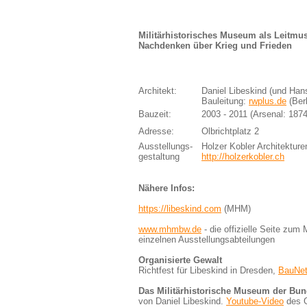
Militärhistorisches Museum als Leitmu
Nachdenken über Krieg und Frieden
Architekt:
Daniel Libeskind (und Han
Bauleitung:
rwplus.de
(Berl
Bauzeit:
2003 - 2011 (Arsenal: 1874
Adresse:
Olbrichtplatz 2
Ausstellungs-
Holzer Kobler Architekture
gestaltung
http://holzerkobler.ch
Nähere Infos:
https://libeskind.com
(MHM)
www.mhmbw.de
- die offizielle Seite zu
einzelnen Ausstellungsabteilungen
Organisierte Gewalt
Richtfest für Libeskind in Dresden,
BauNet
Das Militärhistorische Museum der Bu
von Daniel Libeskind.
Youtube-Video
des G