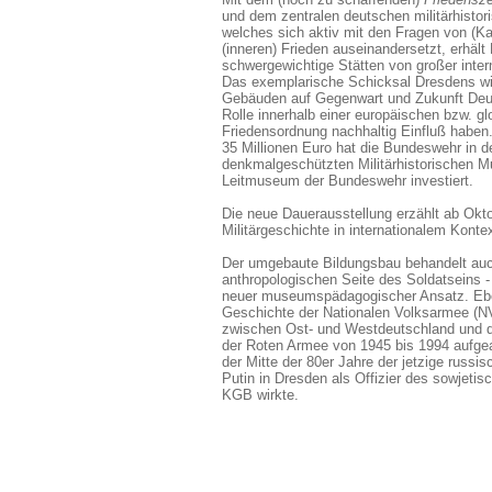
und dem zentralen deutschen militärhisto
welches sich aktiv mit den Fragen von (Ka
(inneren) Frieden auseinandersetzt, erhält
schwergewichtige Stätten von großer intern
Das exemplarische Schicksal Dresdens wir
Gebäuden auf Gegenwart und Zukunft Deu
Rolle innerhalb einer europäischen bzw. gl
Friedensordnung nachhaltig Einfluß haben
35 Millionen Euro hat die Bundeswehr in
denkmalgeschützten Militärhistorischen
Leitmuseum der Bundeswehr
investiert
.
Die neue Dauerausstellung erzählt ab Okt
Militärgeschichte in internationalem Konte
Der umgebaute Bildungsbau behandelt auch
anthropologischen Seite des Soldatseins - 
neuer museumspädagogischer Ansatz. Ebe
Geschichte der Nationalen Volksarmee (NV
zwischen Ost- und Westdeutschland und d
der Roten Armee von 1945 bis 1994 aufgear
der Mitte der 80er Jahre der jetzige russi
Putin in Dresden als Offizier des sowjeti
KGB wirkte.