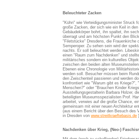
Beleuchteter Zacken
"Kühn" wie Verteidigungsminister Struck fo
große Zacken, der sich wie ein Keil in den
Gebäudekörper bohrt, ihn spaltet, ihn sec
überragt und am höchsten Punkt den Blick 
"Filetstücke" Dresdens, die Frauenkirche 
Semperoper. Zu sehen sein wird der spek
nachts. Er soll beleuchtet werden. Libeski
einen "Raum zum Nachdenken" und stellte 
militärisches sondern ein kulturelles Objekt
zwischen den beiden alten Museumsteilen,
Ebenen eine Chronologie von Militärhistori
werden soll. Besucher müssen beim Rund
den Zwischenteil passieren und werden do
konfrontiert wie "Warum gibt es Kriege?",
Menschen?" oder "Brauchen Kinder Kriegs
Ausstellungsgestalterin Barbara Holzer, di
beteiligten Museumsspezialisten Prof. Ha
arbeitet, verwies auf die große Chance, e
gemeinsam mit einer neuen Architektur en
(aus einem Bericht über den Besuch des V
in Dresden von
www.streitkraeftebasis.de
Nachdenken über Krieg, (Neo-) Faschis
Mit dem (noch zu schaffenden)
Friedensz