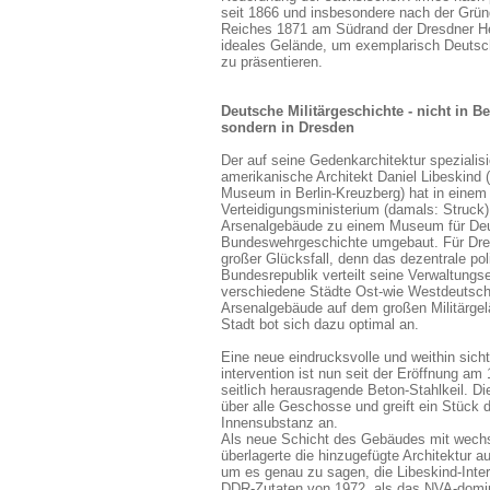
seit 1866 und insbesondere nach der Grü
Reiches 1871 am Südrand der Dresdner He
ideales Gelände, um exemplarisch Deutsch
zu präsentieren.
Deutsche Militärgeschichte - nicht in Be
sondern in Dresden
Der auf seine Gedenkarchitektur spezialisi
amerikanische Architekt Daniel Libeskind 
Museum in Berlin-Kreuzberg) hat in einem
Verteidigungsministerium (damals: Struck)
Arsenalgebäude zu einem Museum für De
Bundeswehrgeschichte umgebaut. Für Dres
großer Glücksfall, denn das dezentrale po
Bundesrepublik verteilt seine Verwaltungse
verschiedene Städte Ost-wie Westdeutsch
Arsenalgebäude auf dem großen Militärge
Stadt bot sich dazu optimal an.
Eine neue eindrucksvolle und weithin sich
intervention ist nun seit der Eröffnung am
seitlich herausragende Beton-Stahlkeil. Di
über alle Geschosse und greift ein Stück d
Innensubstanz an.
Als neue Schicht des Gebäudes mit wechs
überlagerte die hinzugefügte Architektur 
um es genau zu sagen, die Libeskind-Interv
DDR-Zutaten von 1972, als das NVA-domi