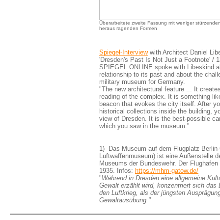
Überarbeitete zweite Fassung mit weniger stürzenden
heraus ragenden Formen
Spiegel-Interview
with Architect Daniel Lib
'Dresden's Past Is Not Just a Footnote' / 
SPIEGEL ONLINE spoke with Libeskind a
relationship to its past and about the chal
military museum for Germany.
"The new architectural feature ... It create
reading of the complex. It is something like
beacon that evokes the city itself. After 
historical collections inside the building, y
view of Dresden. It is the best-possible ca
which you saw in the museum."
1) Das Museum auf dem Flugplatz Berlin
Luftwaffenmuseum) ist eine Außenstelle de
Museums der Bundeswehr. Der Flughafen do
1935. Infos:
https://mhm-gatow.de/
"
Während in Dresden eine allgemeine Kult
Gewalt erzählt wird, konzentriert sich das
den Luftkrieg, als der jüngsten Ausprägung
Gewaltausübung."