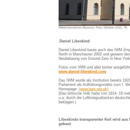
Militärhistorisches Museum, Foto: Oktober 2011, TK
Daniel Libeskind
.
Daniel Libeskind baute auch das IWM (Im
North in Manchaster 2002 und gewann den
Neubebaung von Ground Zero in New York
Fotos vom IWM und aller bisher ausgeführt
www.daniel-libeskind.com
Das IWM wurde als Institution bereits 192
Parlament als Aufklärungsstätte zum I. We
Homepage:
(www.iwm.org.uk)
(Das britische Volk hatte von 1914- 18 meh
u.a. durch die Luftkriegsattacken deutsche
beklagen.)
Libeskinds transparenter Keil wird aus
gebaut