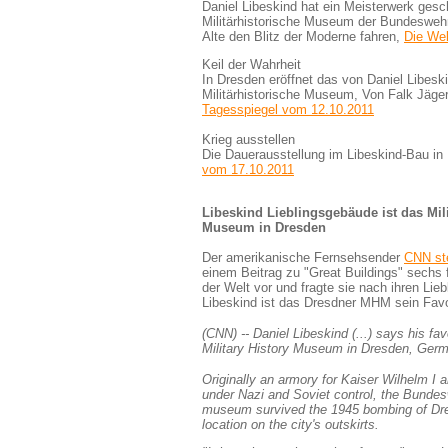
Daniel Libeskind hat ein Meisterwerk gesc
Militärhistorische Museum der Bundeswehr
Alte den Blitz der Moderne fahren,
Die We
Keil der Wahrheit
In Dresden eröffnet das von Daniel Libesk
Militärhistorische Museum, Von Falk Jäger
Tagesspiegel vom 12.10.2011
Krieg ausstellen
Die Dauerausstellung im Libeskind-Bau in
vom 17.10.2011
Libeskind Lieblingsgebäude ist das Mili
Museum in Dresden
Der amerikanische Fernsehsender
CNN ste
einem Beitrag zu "Great Buildings" sechs 
der Welt vor und fragte sie nach ihren Lie
Libeskind ist das Dresdner MHM sein Favo
(CNN) -- Daniel Libeskind (...) says his favo
Military History Museum in Dresden, Ger
Originally an armory for Kaiser Wilhelm I
under Nazi and Soviet control, the Bundes
museum survived the 1945 bombing of Dre
location on the city's outskirts.