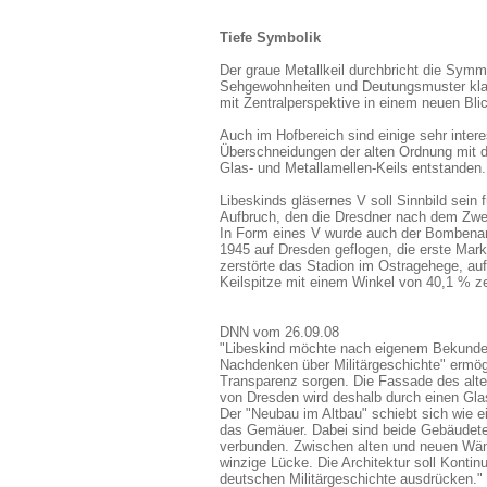
Tiefe Symbolik
Der graue Metallkeil durchbricht die Symme
Sehgewohnheiten und Deutungsmuster kl
mit Zentralperspektive in einem neuen Bli
Auch im Hofbereich sind einige sehr inter
Überschneidungen der alten Ordnung mit d
Glas- und Metallamellen-Keils entstanden.
Libeskinds gläsernes V soll Sinnbild sein
Aufbruch, den die Dresdner nach dem Zwei
In Form eines V wurde auch der Bombenan
1945 auf Dresden geflogen, die erste Ma
zerstörte das Stadion im Ostragehege, auf
Keilspitze mit einem Winkel von 40,1 % ze
DNN vom 26.09.08
"Libeskind möchte nach eigenem Bekunden
Nachdenken über Militärgeschichte" ermög
Transparenz sorgen. Die Fassade des alt
von Dresden wird deshalb durch einen Gla
Der "Neubau im Altbau" schiebt sich wie e
das Gemäuer. Dabei sind beide Gebäudetei
verbunden. Zwischen alten und neuen Wänd
winzige Lücke. Die Architektur soll Kontinu
deutschen Militärgeschichte ausdrücken."