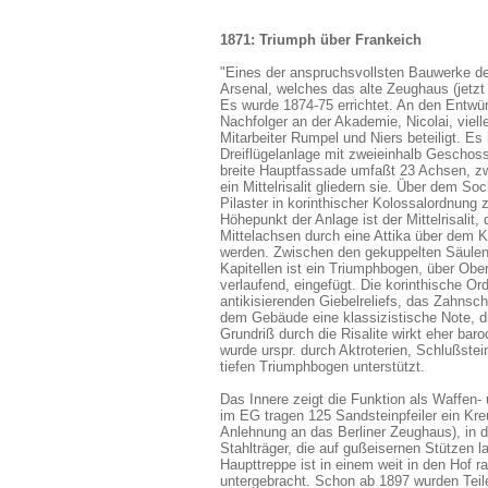
1871: Triumph über Frankeich
"Eines der anspruchsvollsten Bauwerke der
Arsenal, welches das alte Zeughaus (jetzt 
Es wurde 1874-75 errichtet. An den Entw
Nachfolger an der Akademie, Nicolai, viel
Mitarbeiter Rumpel und Niers beteiligt. Es
Dreiflügelanlage mit zweieinhalb Geschos
breite Hauptfassade umfaßt 23 Achsen, zwe
ein Mittelrisalit gliedern sie. Über dem S
Pilaster in korinthischer Kolossalordnu
Höhepunkt der Anlage ist der Mittelrisalit,
Mittelachsen durch eine Attika über dem 
werden. Zwischen den gekuppelten Säulen 
Kapitellen ist ein Triumphbogen, über Obe
verlaufend, eingefügt. Die korinthische Or
antikisierenden Giebelreliefs, das Zahnsc
dem Gebäude eine klassizistische Note, d
Grundriß durch die Risalite wirkt eher bar
wurde urspr. durch Aktroterien, Schlußstei
tiefen Triumphbogen unterstützt.
Das Innere zeigt die Funktion als Waffen-
im EG tragen 125 Sandsteinpfeiler ein Kre
Anlehnung an das Berliner Zeughaus), in 
Stahlträger, die auf gußeisernen Stützen l
Haupttreppe ist in einem weit in den Hof
untergebracht. Schon ab 1897 wurden Teil