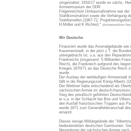
umgestaltet; 1916/17 wurde es sächs. H
Armeemuseum der DDR.
Folgenreichste Umbaumaßnahme war der f
Stahlkonstruktion sowie die Verhängung 
Stahllamellen (1967-72, Projektierungsbü
H.Müller und K.Richter)."
(Architekurführer Dr
Wir Deutsche
Finanziert wurde das Arsenalgebäude wie
Kasernenstadt, in der jetzt z.T. die Bunde
untergebracht ist, u.a. aus den Reparatio
Frankreichs (insgesamt: 5 Milliarden Fra
Reich), die Frankreich aufgrund des bego
Krieges 1870/71
an das Deutsche
Reich z
wurde.
Der
Ausbau der weitläufigen
Armeestadt i
fällt in die Regierungszeit
König Alberts (
1
Der Wettiner hatte entscheidend
als Oberb
sächsischen Armee im deutsch-französisch
Sieg des preußisch geführten Deutschland
er u.a. in der Schlacht bei Brie und Villie
den Ausfall französischen Truppen aus Par
wurde 1871 zum Generalfeldmarschall de
ernannt.
Dieses riesige Militärgelände der "Albertst
bedeutendsten deutschen Garnisonen. Sie
Neuordnung der sächsischen Armee nach 