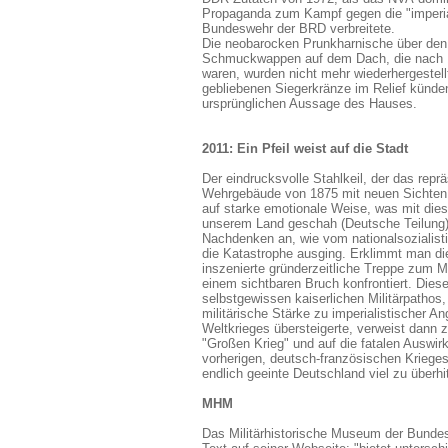
Propaganda zum Kampf gegen die "imperia
Bundeswehr der BRD verbreitete.
Die neobarocken Prunkharnische über den 
Schmuckwappen auf dem Dach,
die nach
waren, wurden nicht mehr
wiederhergestell
gebliebenen Siegerkränze im Relief künde
ursprünglichen Aussage des Hauses.
2011: Ein Pfeil weist auf die Stadt
Der eindrucksvolle Stahlkeil, der das repr
Wehrgebäude von 1875 mit neuen Sichten ö
auf starke emotionale Weise, was mit dies
unserem Land geschah (Deutsche Teilung)
Nachdenken an, wie vom nationalsozialis
die Katastrophe ausging. Erklimmt man di
inszenierte gründerzeitliche Treppe zum 
einem sichtbaren Bruch konfrontiert. Dies
selbstgewissen kaiserlichen Militärpathos
militärische Stärke zu imperialistischer Ang
Weltkrieges übersteigerte, verweist dann z
"Großen Krieg" und auf die fatalen Auswi
vorherigen, deutsch-französischen Krieges
endlich geeinte Deutschland viel zu überhi
MHM
Das Militärhistorische Museum der Bunde