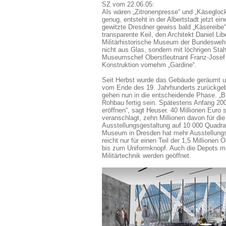
SZ vom 22.06.05:
Als wären „Zitronenpresse“ und „Käsegloc
genug, entsteht in der Albertstadt jetzt ein
gewitzte Dresdner gewiss bald „Käsereibe“
transparente Keil, den Architekt Daniel Li
Militärhistorische Museum der Bundeswehr 
nicht aus Glas, sondern mit löchrigen Stah
Museumschef Oberstleutnant Franz-Josef 
Konstruktion vornehm „Gardine“.
Seit Herbst wurde das Gebäude geräumt un
vom Ende des 19. Jahrhunderts zurückgeb
gehen nun in die entscheidende Phase. „Bi
Rohbau fertig sein. Spätestens Anfang 200
eröffnen“, sagt Heuser. 40 Millionen Euro
veranschlagt, zehn Millionen davon für die
Ausstellungsgestaltung auf 10 000 Quadra
Museum in Dresden hat mehr Ausstellungs
reicht nur für einen Teil der 1,5 Millionen
bis zum Uniformknopf. Auch die Depots m
Militärtechnik werden geöffnet.