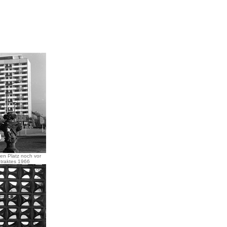
en Platz noch vor
htraktes 1966