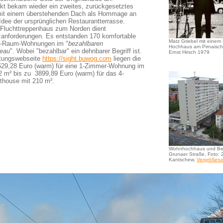
akt bekam wieder ein zweites, zurückgesetztes
it einem überstehenden Dach als Hommage an
Idee der ursprünglichen Restaurantterrasse.
 Fluchttreppenhaus zum Norden dient
anforderungen. Es entstanden 170 komfortable
Matz Griebel mit einem
er-Raum-Wohnungen im "
bezahlbaren
Hochhaus am Pirnaische
veau
". Wobei "bezahlbar" ein dehnbarer Begriff ist.
Ernst Hirsch 1979
etungswebseite
https://sight.buwog.com
liegen die
629,28 Euro (warm) für eine 1-Zimmer-Wohnung im
2 m² bis zu 3899,89 Euro (warm) für das 4-
house mit 210 m².
Wohnhochhaus und Be
Grunaer Straße, Foto:
Kantschew,
Vergrößeru