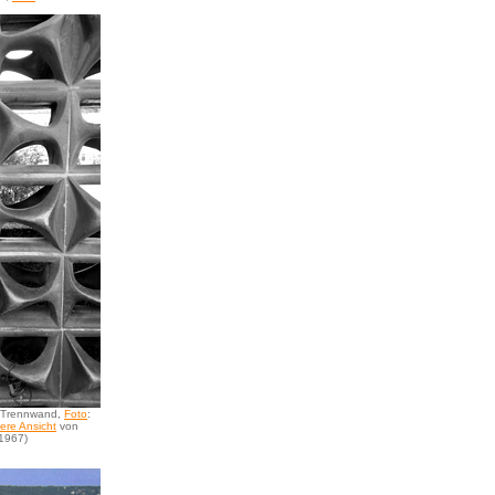
 Trennwand,
Foto
:
ere Ansicht
von
/1967)