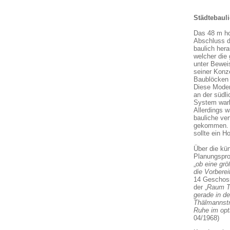
Städtebaul
Das 48 m ho
Abschluss d
baulich her
welcher die
unter Beweis
seiner Konz
Baublöcken 
Diese Moder
an der südli
System war
Allerdings w
bauliche ve
gekommen
sollte ein H
Über die kü
Planungspro
„
ob eine grö
die Vorbere
14 Geschoss
der „
Raum T
gerade in d
Thälmannstr
Ruhe im opt
04/1968)