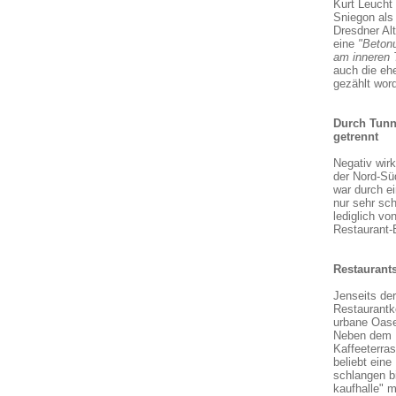
Kurt Leucht 
Sniegon als 
Dresdner Al
eine
"Betonu
am inneren 
auch die eh
gezählt wor
Durch Tunn
getrennt
Negativ wir
der Nord-Sü
war durch e
nur sehr sc
lediglich vo
Restaurant-
Restaurants
Jenseits de
Restaurantk
urbane Oase
Neben dem H
Kaffeeterra
beliebt eine
schlangen b
kaufhalle" m