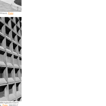
chhaus,
Foto
:
Milchglasfenstern
te,
Foto
: 08/2017