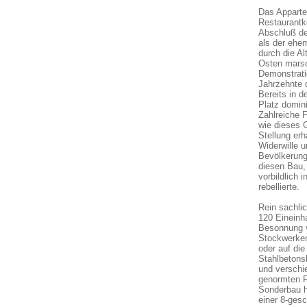
Das Apparte
Restaurantk
Abschluß der
als der ehe
durch die Al
Osten marsc
Demonstrati
Jahrzehnte 
Bereits in 
Platz domin
Zahlreiche 
wie dieses 
Stellung erh
Widerwille u
Bevölkerung,
diesen Bau,
vorbildlich
rebellierte.
Rein sachli
120 Eineinh
Besonnung v
Stockwerken
oder auf di
Stahlbetons
und verschi
genormten F
Sonderbau h
einer 8-ges