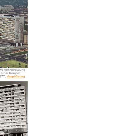
Verkehrskreuzung
 Lothar Kempe:
1977,
Vergrößeung