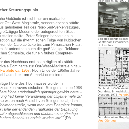
Fischgrillbar, ca. 1970,
icher Kreuzungspunkt
he Gebäude ist nicht nur ein markanter
er Ost-West-Magistrale, sondern ebenso städte-
aus gehobener Teil des Nord-Süd-Verkehrszuges,
 großzügige Moderne der autogerechten Stadt
 stellen sollte. Peter Sniegon bezog sich in
Selbstbedienungslokal
eption auf die rhythmischen Folge von kubischen
Gastronom Pirnaisches 
von der Carolabrücke bis zum Pirnaischen Platz.
Dt. Fotohek
nität unterstrich auch die großflächige Reklame
chen Stirnseite, die für ein frühes Computer-
b.
ar das Hochhaus erst nachträglich als städte-
rtikale Dominante zur Ost-West-Magistrale hinzu-
.
Farbfoto ca. 1967
. Noch Ende der 1950er Jahre
ochhaus direkt am Altmarkt dominieren.
nftige Höhe des Hochhauses wurde im
zess kontrovers diskutiert. Sniegon schrieb 1968:
Flachtrakt HO-Gaststätt
ßere Höhe städtebaulich günstiger gewirkt hätte –
Grundriss, In: Architekt
Dresden, 1978,
Vergrö
itung ließ keine Veränderung der Objekte mehr zu
“.
e waren nach Ansicht von Sniegon ideal, damit
hälmannstraße, wenn man vom Postplatz kommt,
er Höhe der endenden Traufkante der Bebauung
aße abgeschlossen und dadurch eine günstige
ischen Abschluss erzielt werden wird
.“ (DA
Grundriss eines Regel
Vergrößerung