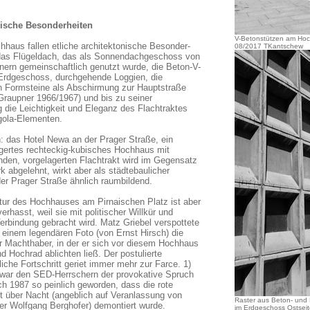
nische Besonderheiten
V-Betonstützen am Ho
haus fallen etliche architektonische Besonder-
08/2017 TKantschew
 das Flügeldach, das als Sonnendachgeschoss von
nern gemeinschaftlich genutzt wurde, die Beton-V-
Erdgeschoss, durchgehende Loggien, die
 Formsteine als Abschirmung zur Hauptstraße
 Graupner 1966/1967)
und bis zu seiner
 die Leichtigkeit und Eleganz des Flachtraktes
gola-Elementen.
h: das Hotel Newa an der Prager Straße, ein
agertes rechteckig-kubisches Hochhaus mit
enden, vorgelagerten Flachtrakt wird im Gegensatz
rk abgelehnt, wirkt aber als städtebaulicher
er Prager Straße ähnlich raumbildend.
ktur des Hochhauses am Pirnaischen Platz ist aber
erhasst, weil sie mit politischer Willkür und
Verbindung gebracht wird. Matz Griebel verspottete
 einem legendären Foto (von Ernst Hirsch) die
r Machthaber, in der er sich vor diesem Hochhaus
d Hochrad ablichten ließ. Der postulierte
liche Fortschritt geriet immer mehr zur Farce. 1)
 war den SED-Herrschern der provokative Spruch
h 1987 so peinlich geworden, dass die rote
ft über Nacht (angeblich auf Veranlassung von
Raster aus Beton- und 
er Wolfgang Berghofer) demontiert wurde.
im Erdgeschoss Ostsei