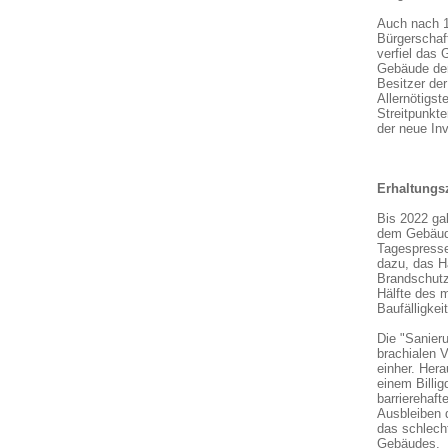
Auch nach 1
Bürgerschaf
verfiel das 
Gebäude der
Besitzer der
Allernötigst
Streitpunkt
der neue In
Erhaltungs
Bis 2022 ga
dem Gebäude
Tagespresse
dazu, das H
Brandschutz
Hälfte des 
Baufälligkei
Die "Sanieru
brachialen 
einher. Her
einem Billig
barrierehaf
Ausbleiben 
das schlech
Gebäudes.