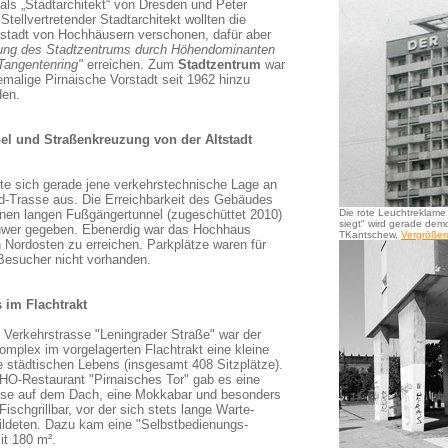
als „Stadtarchitekt“ von Dresden und Peter
Stellvertretender Stadtarchitekt wollten die
tstadt von Hochhäusern verschonen, dafür aber
ng des Stadtzentrums durch Höhendominanten
Tangentenring"
erreichen. Zum
Stadtzentrum
war
emalige Pirnaische Vorstadt seit 1962 hinzu
den.
el und Straßenkreuzung von der Altstadt
kte sich gerade jene verkehrstechnische Lage an
d-Trasse aus. Die Erreichbarkeit des Gebäudes
inen langen Fußgängertunnel (zugeschüttet 2010)
Die rote Leuchtreklame
siegt" wird gerade demo
hwer gegeben. Ebenerdig war das Hochhaus
TKantschew,
Vergröße
n Nordosten zu erreichen. Parkplätze waren für
Besucher nicht vorhanden.
 im Flachtrakt
r Verkehrstrasse "Leningrader Straße" war der
omplex im vorgelagerten Flachtrakt eine kleine
 städtischen Lebens (insgesamt 408 Sitzplätze).
O-Restaurant "Pirnaisches Tor" gab es eine
sse auf dem Dach, eine Mokkabar und besonders
 Fischgrillbar, vor der sich stets lange Warte-
ildeten. Dazu kam eine "Selbstbedienungs-
it 180 m².