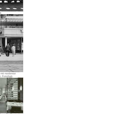
ek
 mit moderner
t. Fotothek