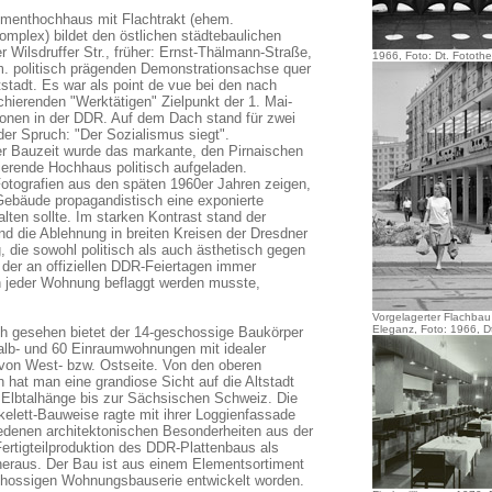
menthochhaus mit Flachtrakt (ehem.
omplex) bildet den östlichen städtebaulichen
 Wilsdruffer Str., früher: Ernst-Thälmann-Straße,
1966, Foto: Dt. Fototh
m. politisch prägenden Demonstrationsachse quer
tstadt. Es war als point de vue bei den nach
hierenden "Werktätigen" Zielpunkt der 1. Mai-
onen in der DDR. Auf dem Dach stand für zwei
der Spruch: "Der Sozialismus siegt".
der Bauzeit wurde das markante, den Pirnaischen
ierende Hochhaus politisch aufgeladen.
Fotografien aus den späten 1960er Jahren zeigen,
Gebäude propagandistisch eine exponierte
alten sollte. Im starken Kontrast stand der
nd die Ablehnung in breiten Kreisen der Dresdner
 die sowohl politisch als auch ästhetisch gegen
 der an offiziellen DDR-Feiertagen immer
 in jeder Wohnung beflaggt werden musste,
Vorgelagerter Flachbau
Eleganz, Foto: 1966, D
ch gesehen bietet der 14-geschossige Baukörper
alb- und 60 Einraumwohnungen mit idealer
on West- bzw. Ostseite. Von den oberen
 hat man eine grandiose Sicht auf die Altstadt
e Elbtalhänge bis zur Sächsischen Schweiz. Die
kelett-Bauweise ragte mit ihrer Loggienfassade
edenen architektonischen Besonderheiten aus der
ertigteilproduktion des DDR-Plattenbaus als
eraus. Der Bau ist aus einem Elementsortiment
chossigen Wohnungsbauserie entwickelt worden.