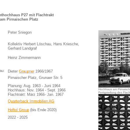
thochhaus P27 mit Flachtrakt
am Pirnaischen Platz
Peter Sniegon
Kollektiv Herbert Löschau, Hans Kriesche,
Gerhard Landgraf
Heinz Zimmermann
au:
Dieter
Graupner
1966/1967
Pirnaischer Platz, Grunaer Str. 5
Planu
ng: Aug. 1963 - Juni 1964
Hochhaus am Pirnaisch
Hochhaus: Nov. 1964 - Sept. 1966
Fertigstellung des Flac
Flachtrakt: März 1966- Jan. 1967
Quarterback Immobilien AG
Heftol Group
(bis Ende 2020)
2022 - 2025