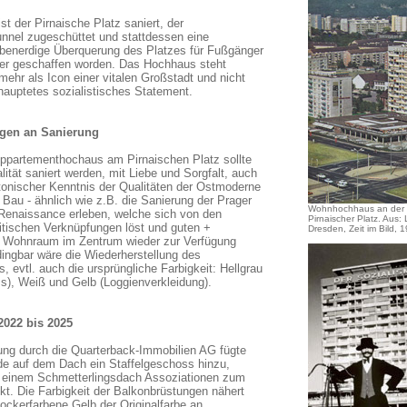
ist der Pirnaische Platz saniert, der
nnel zugeschüttet und stattdessen eine
benerdige Überquerung des Platzes für Fußgänger
er geschaffen worden. Das Hochhaus steht
 mehr als Icon einer vitalen Großstadt und nicht
hauptetes sozialistisches Statement.
gen an Sanierung
ppartementhochaus am Pirnaischen Platz sollte
lität saniert werden, mit Liebe und Sorgfalt, auch
ktonischer Kenntnis der Qualitäten der Ostmoderne
r Bau - ähnlich wie z.B. die Sanierung der Prager
Wohnhochhaus an der 
e Renaissance erleben, welche sich von den
Pirnaischer Platz. Aus:
itischen Verknüpfungen löst und guten +
Dresden, Zeit im Bild, 
 Wohnraum im Zentrum wieder zur Verfügung
dingbar wäre die Wiederherstellung des
, evtl. auch die ursprüngliche Farbigkeit: Hellgrau
ms), Weiß und Gelb (Loggienverkleidung).
2022 bis 2025
ung durch die Quarterback-Immobilien AG fügte
 auf dem Dach ein Staffelgeschoss hinzu,
 einem Schmetterlingsdach Assoziationen zum
kt. Die Farbigkeit der Balkonbrüstungen nähert
ockerfarbene Gelb der Originalfarbe an.