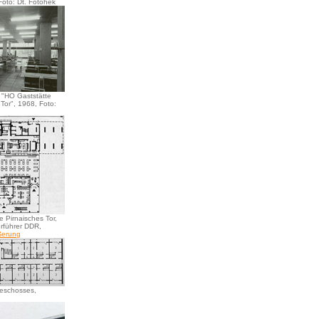
 Foto: Dt. Fotohek
 "HO Gaststätte
Tor", 1968, Foto:
e Pirnaisches Tor,
urführer DDR,
ßerung
geschosses,