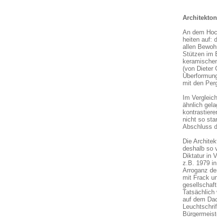
Architekto
An dem Hoch
heiten auf:
allen Bewoh
Stützen im 
keramischen
(von
Dieter
Überformung
mit den Per
Im Vergleic
ähnlich gel
kontrastier
nicht so sta
Abschluss d
Die Archite
deshalb so v
Diktatur in 
z.B. 1979 in
Arroganz de
mit Frack un
gesellschaft
Tatsächlich
auf dem Dac
Leuchtschri
Bürgermeist