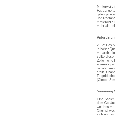
Mittlerweile 
Fußgängertu
gelungene e
und Radfahr
mittlerweile
mehr als be
Anforderun
2022: Das A
in hoher Qua
mit archite
sollte diese
Zeile - ein
ehemals pol
bezahlbaren
stellt. Unab
Flügeldaches
(Giebel, Si
Sanierung 
Eine Sanier
dem Gebäude
welches mit
Original wec
sich an das 