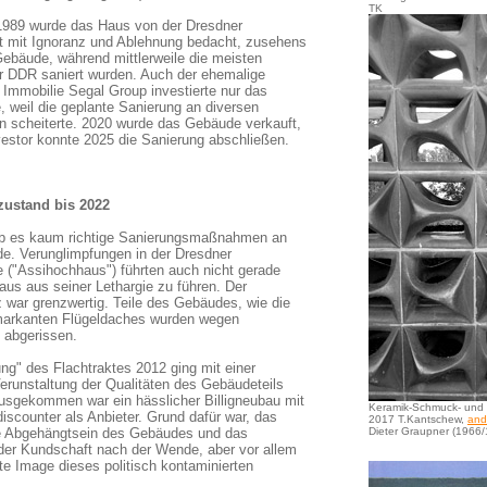
TK
989 wurde das Haus von der Dresdner
t mit Ignoranz und Ablehnung bedacht, zusehens
Gebäude, während mittlerweile die meisten
 DDR saniert wurden. Auch der ehemalige
 Immobilie Segal Group investierte nur das
e, weil die geplante Sanierung an diversen
en scheiterte. 2020 wurde das Gebäude verkauft,
vestor konnte 2025 die Sanierung abschließen.
zustand bis 2022
b es kaum richtige Sanierungsmaßnahmen an
. Verunglimpfungen in der Dresdner
 ("Assihochhaus") führten auch nicht gerade
aus aus seiner Lethargie zu führen. Der
 war grenzwertig. Teile des Gebäudes, wie die
markanten Flügeldaches wurden wegen
t abgerissen.
ng" des Flachtraktes 2012 ging mit einer
Verunstaltung der Qualitäten des Gebäudeteils
ausgekommen war ein hässlicher Billigneubau mit
Keramik-Schmuck- und
discounter als Anbieter. Grund dafür war, das
2017 T.Kantschew,
and
te Abgehängtsein des Gebäudes und das
Dieter Graupner (1966
der Kundschaft nach der Wende, aber vor allem
te Image dieses politisch kontaminierten